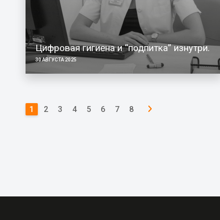
Цифровая гигиена и “подпитка” изнутри.
30 АВГУСТА 2025
1
2
3
4
5
6
7
8