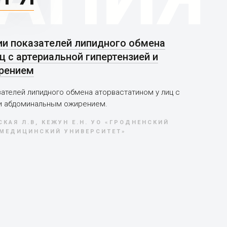
ии показателей липидного обмена
ц с артериальной гипертензией и
рением
ателей липидного обмена аторвастатином у лиц с
 и абдоминальным ожирением.
СКАЯ Л.В, КЕЖУН Е.Н. УО «ГРОДНЕНСКИЙ
МЕДИЦИНСКИЙ УНИВЕРСИТЕТ»