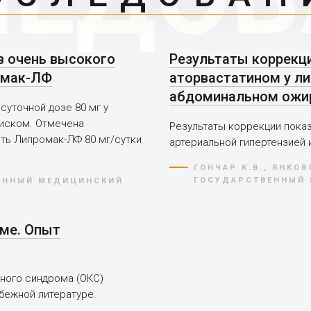
в очень высокого
Результаты коррекц
омак-ЛФ
аторвастатином у ли
абдоминальном ожи
уточной дозе 80 мг у
иском. Отмечена
Результаты коррекции показ
ть Липромак-ЛФ 80 мг/сутки
артериальной гипертензией
ГОНЧАР К.В., ЯНКОВ
ГОСУДАРСТВЕННЫЙ 
ВЕННЫЙ МЕДИЦИНСКИЙ
ме. Опыт
ного синдрома (ОКС)
убежной литературе.