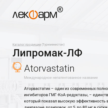
Каталог продукции
(Туркменистан)
Липромак-ЛФ
Atorvastatin
Международное непатентованное название
Аторвастатин – один из современных полн
ингибиторов ГМГ-КоА-редуктазы, – единств
который показал высокую эффективность 
диапазоне дозировок, от 5 до 80 мг в сутки