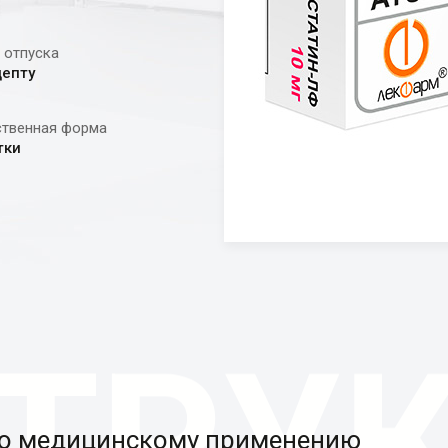
 отпуска
цепту
ственная форма
тки
по медицинскому применению