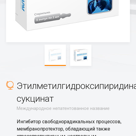
Этилметилгидроксипиридин
сукцинат
Международное непатентованное название
Ингибитор свободнорадикальных процессов,
мембранопротектор, обладающий также