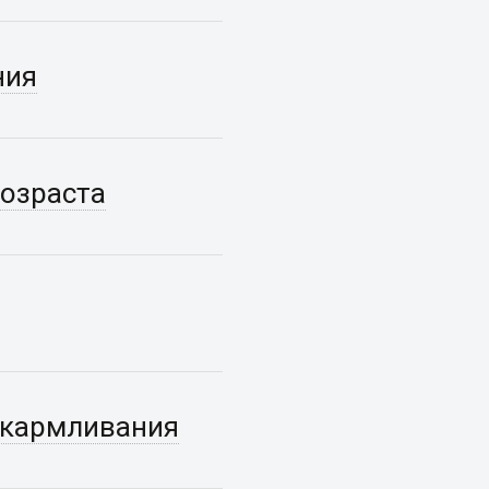
ния
возраста
скармливания