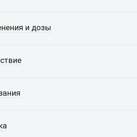
нения и дозы
ствие
зания
ка