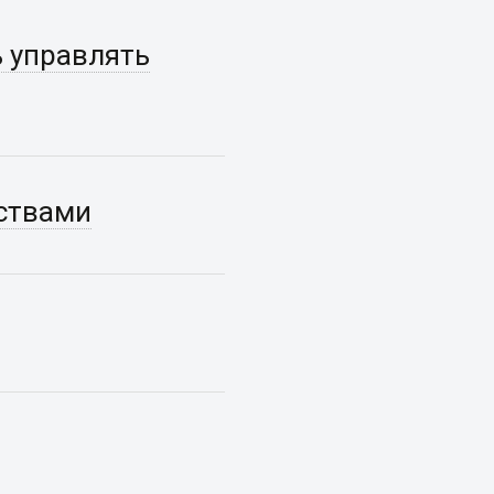
ь управлять
ствами