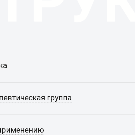
ка
евтическая группа
 применению