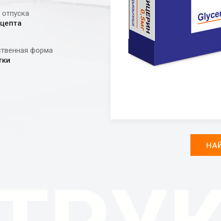
 отпуска
ецепта
ственная форма
тки
НАЙ